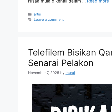
Nisaa mula dikenali dalam …
Read more
Categories
artis
Leave a comment
Telefilem Bisikan Qa
Senarai Pelakon
November 7, 2025
by
murai