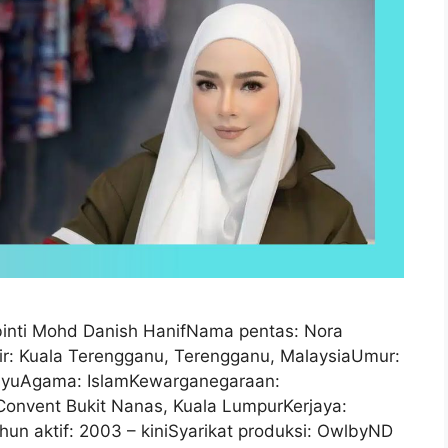
inti Mohd Danish HanifNama pentas: Nora
hir: Kuala Terengganu, Terengganu, MalaysiaUmur:
ayuAgama: IslamKewarganegaraan:
onvent Bukit Nanas, Kuala LumpurKerjaya:
n aktif: 2003 – kiniSyarikat produksi: OwlbyND