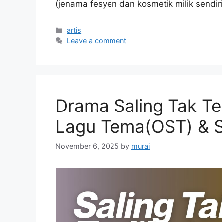
(jenama fesyen dan kosmetik milik sendi
Categories
artis
Leave a comment
Drama Saling Tak Ter
Lagu Tema(OST) & S
November 6, 2025
by
murai