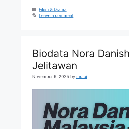
Categories
Filem & Drama
Leave a comment
Biodata Nora Danish
Jelitawan
November 6, 2025
by
murai