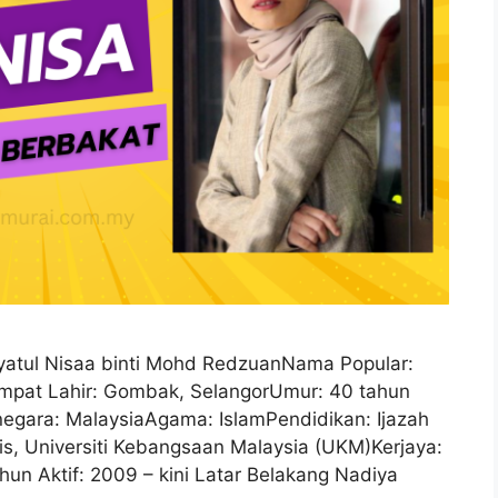
yatul Nisaa binti Mohd RedzuanNama Popular:
Tempat Lahir: Gombak, SelangorUmur: 40 tahun
gara: MalaysiaAgama: IslamPendidikan: Ijazah
s, Universiti Kebangsaan Malaysia (UKM)Kerjaya:
un Aktif: 2009 – kini Latar Belakang Nadiya