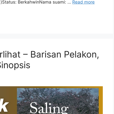
ri)Status: BerkahwinNama suami: …
Read more
lihat – Barisan Pelakon,
inopsis