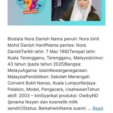
Biodata Nora Danish Nama penuh: Nora binti
Mohd Danish HanifNama pentas: Nora
DanishTarikh lahir: 7 Mac 1982Tempat lahir:
Kuala Terengganu, Terengganu, MalaysiaUmur:
43 tahun (pada tahun 2025)Bangsa:
MelayuAgama: IslamKewarganegaraan:
MalaysiaPendidikan: Sekolah Menengah
Convent Bukit Nanas, Kuala LumpurKerjaya:
Pelakon, Model, Pengacara, UsahawanTahun
aktif: 2003 – kiniSyarikat produksi: OwlbyND
(jenama fesyen dan kosmetik milik
sendiri)Status: BerkahwinNama suami: …
Read