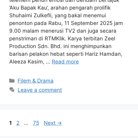
‘Aku Bapak Kau’, arahan pengarah prolifik
Shuhaimi Zulkefli, yang bakal menemui
penonton pada Rabu, 11 September 2025 jam
9.00 malam menerusi TV2 dan juga secara
penstriman di RTMKlik. Karya terbitan Zeel
Production Sdn. Bhd. ini menghimpunkan
barisan pelakon hebat seperti Hariz Hamdan,
Aleeza Kasim, …
Read more
Categories
Filem & Drama
Leave a comment
Page
Page
Page
1
2
…
75
Next
→