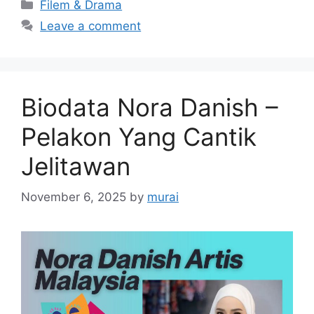
Categories
Filem & Drama
Leave a comment
Biodata Nora Danish –
Pelakon Yang Cantik
Jelitawan
November 6, 2025
by
murai