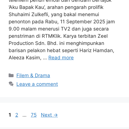
‘Aku Bapak Kau’, arahan pengarah prolifik
Shuhaimi Zulkefli, yang bakal menemui
penonton pada Rabu, 11 September 2025 jam
9.00 malam menerusi TV2 dan juga secara
penstriman di RTMKlik. Karya terbitan Zeel
Production Sdn. Bhd. ini menghimpunkan
barisan pelakon hebat seperti Hariz Hamdan,
Aleeza Kasim, …
Read more
Categories
Filem & Drama
Leave a comment
Page
Page
Page
1
2
…
75
Next
→