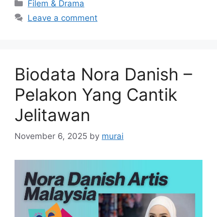
Categories
Filem & Drama
Leave a comment
Biodata Nora Danish –
Pelakon Yang Cantik
Jelitawan
November 6, 2025
by
murai