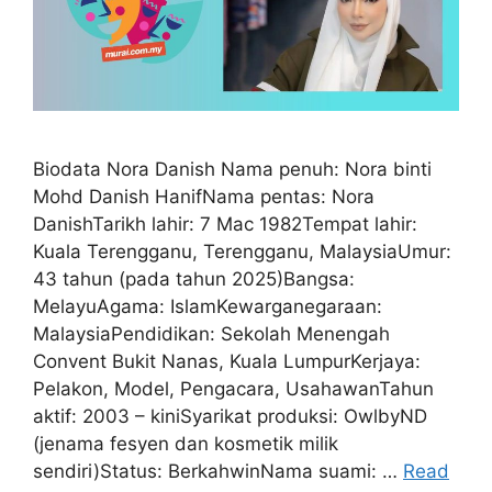
Biodata Nora Danish Nama penuh: Nora binti
Mohd Danish HanifNama pentas: Nora
DanishTarikh lahir: 7 Mac 1982Tempat lahir:
Kuala Terengganu, Terengganu, MalaysiaUmur:
43 tahun (pada tahun 2025)Bangsa:
MelayuAgama: IslamKewarganegaraan:
MalaysiaPendidikan: Sekolah Menengah
Convent Bukit Nanas, Kuala LumpurKerjaya:
Pelakon, Model, Pengacara, UsahawanTahun
aktif: 2003 – kiniSyarikat produksi: OwlbyND
(jenama fesyen dan kosmetik milik
sendiri)Status: BerkahwinNama suami: …
Read