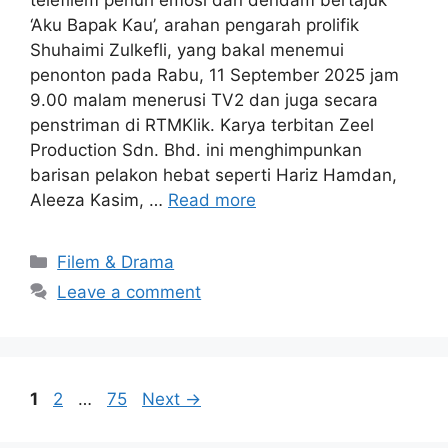
‘Aku Bapak Kau’, arahan pengarah prolifik
Shuhaimi Zulkefli, yang bakal menemui
penonton pada Rabu, 11 September 2025 jam
9.00 malam menerusi TV2 dan juga secara
penstriman di RTMKlik. Karya terbitan Zeel
Production Sdn. Bhd. ini menghimpunkan
barisan pelakon hebat seperti Hariz Hamdan,
Aleeza Kasim, …
Read more
Categories
Filem & Drama
Leave a comment
Page
Page
Page
1
2
…
75
Next
→