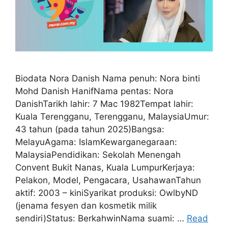
Biodata Nora Danish Nama penuh: Nora binti
Mohd Danish HanifNama pentas: Nora
DanishTarikh lahir: 7 Mac 1982Tempat lahir:
Kuala Terengganu, Terengganu, MalaysiaUmur:
43 tahun (pada tahun 2025)Bangsa:
MelayuAgama: IslamKewarganegaraan:
MalaysiaPendidikan: Sekolah Menengah
Convent Bukit Nanas, Kuala LumpurKerjaya:
Pelakon, Model, Pengacara, UsahawanTahun
aktif: 2003 – kiniSyarikat produksi: OwlbyND
(jenama fesyen dan kosmetik milik
sendiri)Status: BerkahwinNama suami: …
Read