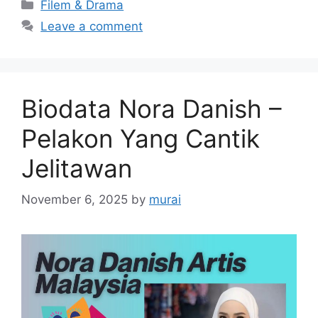
Categories
Filem & Drama
Leave a comment
Biodata Nora Danish –
Pelakon Yang Cantik
Jelitawan
November 6, 2025
by
murai